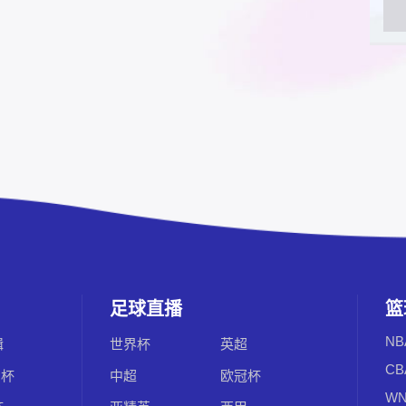
足球直播
篮
NB
辑
世界杯
英超
CB
洲杯
中超
欧冠杯
WN