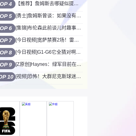
OP 4
【推荐】詹姆斯去哪疑似提前曝光？网友发现：热火官宣7月27为老詹召开发布会
OP 5
[勇士]詹姆斯曾谈：如果没有库追杜，我现在应该6个总冠军了！
OP 6
[集锦]布伦森此前谈儿时趣事：我拒绝过乔丹给我签名，我怕弄脏我球衣
OP 7
[今日视频]宽萨禁赛2场！雷德克纳普：如果特朗普能做到，我们为什么不能？
OP 8
[今日视频]G1-G6它全猜对啊！网红柯基此前预测：马刺抢七击败雷霆
OP 9
[Z原创]Haynes：绿军目前在字母哥争夺战中领跑，交易有望在今日或选秀前达成
OP 10
[视频]恐怖！大群尼克斯球迷在马刺球馆大厅里HIGH翻了