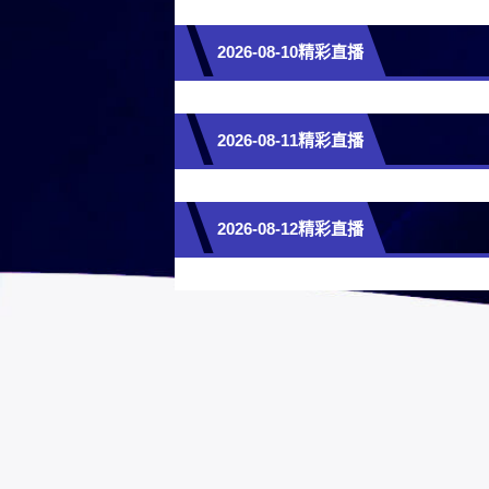
2026-08-10精彩直播
2026-08-11精彩直播
2026-08-12精彩直播