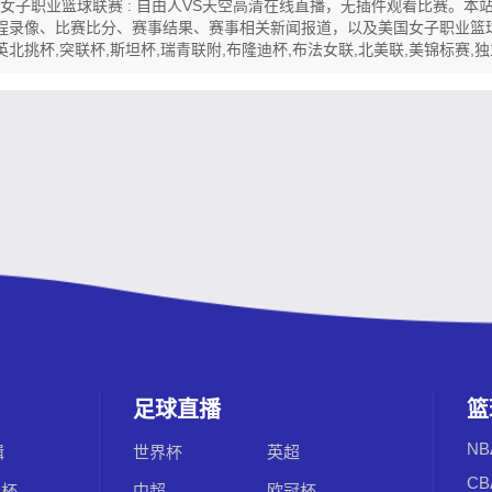
0分，美国女子职业篮球联赛 : 自由人VS天空高清在线直播，无插件观看比赛
程录像、比赛比分、赛事结果、赛事相关新闻报道，以及美国女子职业篮
挑杯,突联杯,斯坦杯,瑞青联附,布隆迪杯,布法女联,北美联,美锦标赛,
足球直播
篮
NB
辑
世界杯
英超
CB
洲杯
中超
欧冠杯