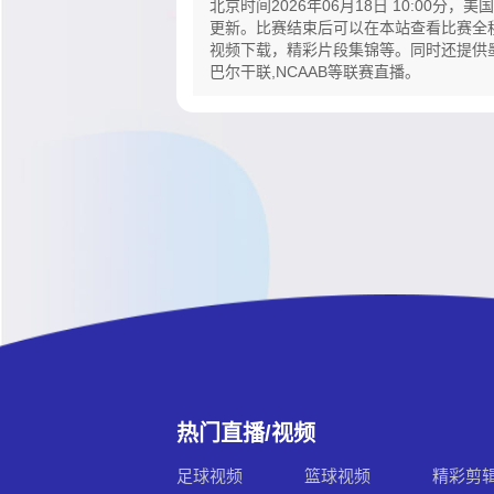
北京时间2026年06月18日 10:0
更新。比赛结束后可以在本站查看比赛全
视频下载，精彩片段集锦等。同时还提供墨女超
巴尔干联,NCAAB等联赛直播。
热门直播/视频
足球视频
篮球视频
精彩剪