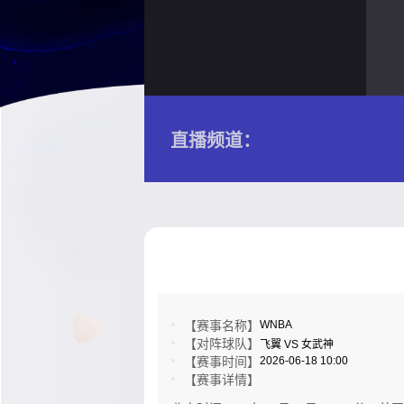
直播频道：
【赛事名称】
WNBA
【对阵球队】
飞翼 VS 女武神
【赛事时间】
2026-06-18 10:00
【赛事详情】