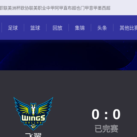
职联
美洲杯
欧协联
美职业
中甲
阿甲
直布超
也门甲
意甲
墨西超
足球
篮球
回放
集锦
头条
其他比
0 : 0
已完赛