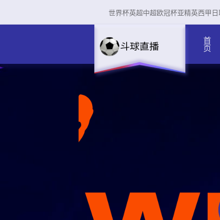
世界杯
英超
中超
欧冠杯
亚精英
西甲
日
首页