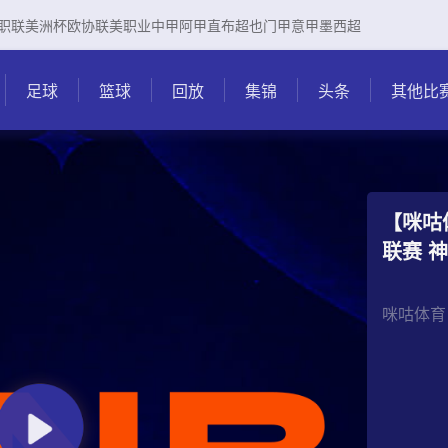
职联
美洲杯
欧协联
美职业
中甲
阿甲
直布超
也门甲
意甲
墨西超
足球
篮球
回放
集锦
头条
其他比
【咪咕体
咪咕体育