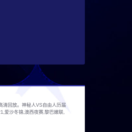
像高清回放。神秘人VS自由人历届
爱沙冬锦,澳西夜赛,黎巴嫩联,