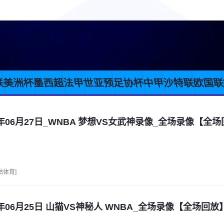
联
美洲杯
墨西超
法甲
世亚预
足协杯
中甲
沙特联
欧国
6年06月27日_WNBA 梦想VS女武神录像_全场录像【全
咕体育]
6年06月25日 山猫VS神秘人 WNBA_全场录像【全场回放