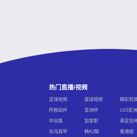
热门直播/视频
足球视频
篮球视频
精彩剪
阿根廷杯
亚洲杯
U23亚
中台联
加拿职
英足总
北马其甲
韩K2联
香港超