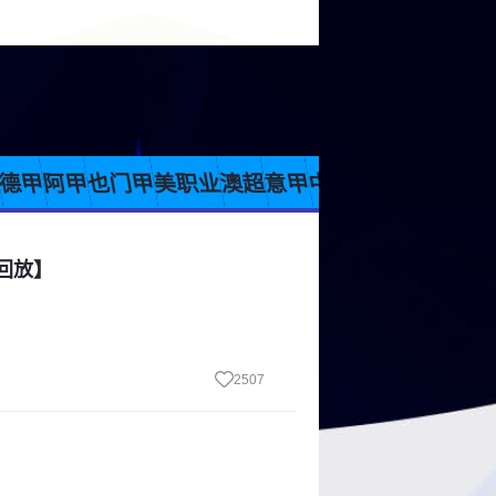
联
德甲
阿甲
也门甲
美职业
澳超
意甲
中超
俄超
越南甲
日
场回放】
2507
】