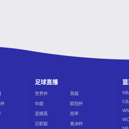
足球直播
篮
NB
辑
世界杯
英超
CB
洲杯
中超
欧冠杯
WN
杯
亚精英
西甲
WC
日职联
美洲杯
NB