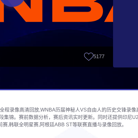
5177
自由人全程录像高清回放,WNBA历届神秘人VS自由人的历史交锋录
集锦。赛前数据分析，赛后资讯实时更新。同时还提供印尼U21,
前赛,韩联全明星赛,阿根廷ABB ST等联赛直播与录像回放。