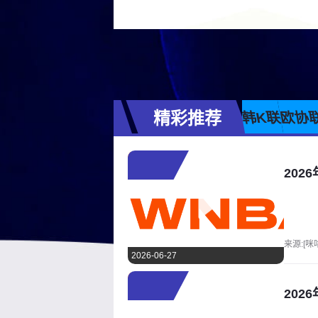
精彩推荐
韩K联
欧协
202
来源:[咪
2026-06-27
202