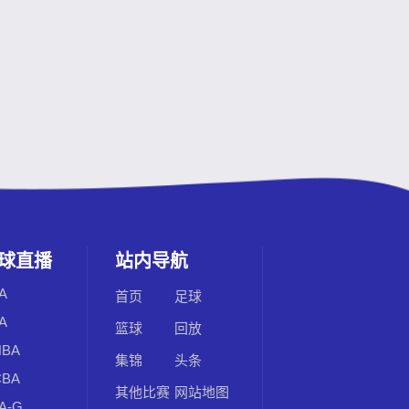
球直播
站内导航
A
首页
足球
A
篮球
回放
BA
集锦
头条
BA
其他比赛
网站地图
A-G