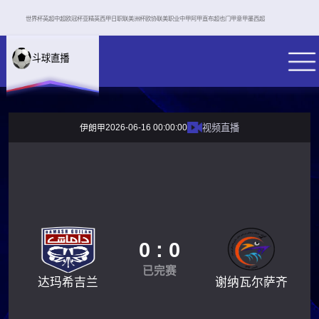
世界杯
英超
中超
欧冠杯
亚精英
西甲
日职联
美洲杯
欧协联
美职业
中甲
阿甲
直布超
也门甲
意甲
墨西超
2026-06-16 00:00:00
视频直播
伊朗甲
0 : 0
已完赛
达玛希吉兰
谢纳瓦尔萨齐