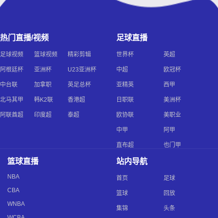
热门直播/视频
足球直播
足球视频
篮球视频
精彩剪辑
世界杯
英超
阿根廷杯
亚洲杯
U23亚洲杯
中超
欧冠杯
中台联
加拿职
英足总杯
亚精英
西甲
北马其甲
韩K2联
香港超
日职联
美洲杯
阿联酋超
印度超
泰超
欧协联
美职业
中甲
阿甲
直布超
也门甲
篮球直播
站内导航
NBA
首页
足球
CBA
篮球
回放
WNBA
集锦
头条
WCBA