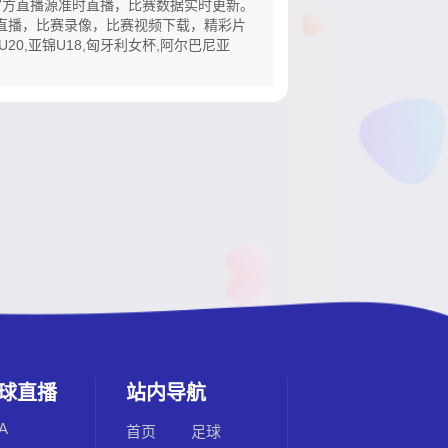
同步官方直播源准时直播，比赛数据实时更新。
直播，比赛录像，比赛视频下载，精彩片
20,亚锦U18,匈牙利女杯,阿尔巴尼亚
球直播
站内导航
A
首页
足球