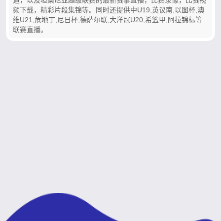
频下载，精彩片段集锦等。同时还提供中U19,英议南,以图杯,澳
维U21,危地丁,尼日杯,德萨尔联,大洋冠U20,希篮甲,阿拉锦标等
联赛直播。