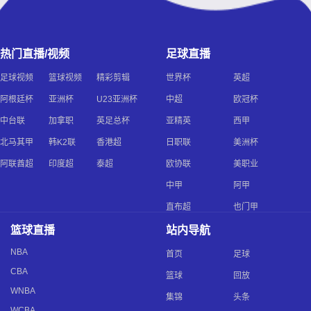
热门直播/视频
足球直播
足球视频
篮球视频
精彩剪辑
世界杯
英超
阿根廷杯
亚洲杯
U23亚洲杯
中超
欧冠杯
中台联
加拿职
英足总杯
亚精英
西甲
北马其甲
韩K2联
香港超
日职联
美洲杯
阿联酋超
印度超
泰超
欧协联
美职业
中甲
阿甲
直布超
也门甲
篮球直播
站内导航
NBA
首页
足球
CBA
篮球
回放
WNBA
集锦
头条
WCBA