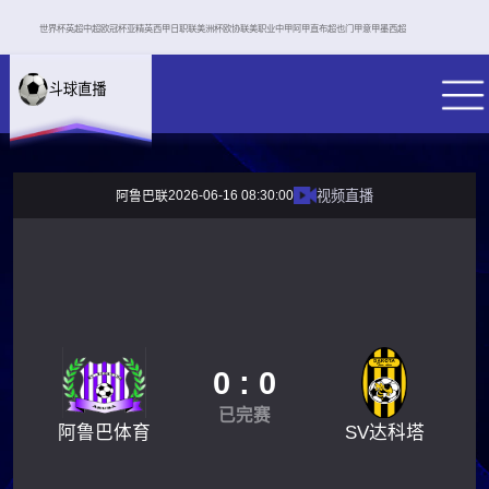
世界杯
英超
中超
欧冠杯
亚精英
西甲
日职联
美洲杯
欧协联
美职业
中甲
阿甲
直布超
也门甲
意甲
墨西超
2026-06-16 08:30:00
视频直播
阿鲁巴联
0 : 0
已完赛
阿鲁巴体育
SV达科塔