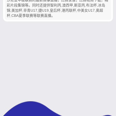
彩片段集锦等。同时还提供智利丙,澳西甲,斯亚丙,布法杯,冰岛
锦,美加杯,非青U17,捷U19,皇后杯,港丙联杯,中美女U17,奥超
杯,CBA夏季联赛等联赛直播。