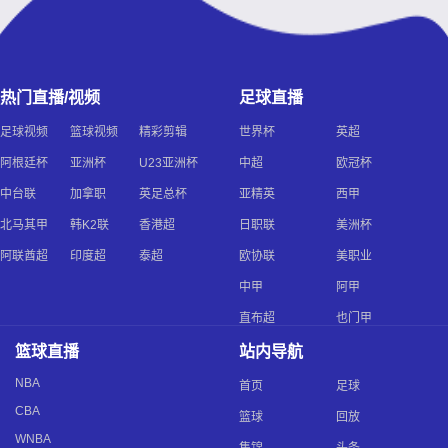
热门直播/视频
足球直播
足球视频
篮球视频
精彩剪辑
世界杯
英超
阿根廷杯
亚洲杯
U23亚洲杯
中超
欧冠杯
中台联
加拿职
英足总杯
亚精英
西甲
北马其甲
韩K2联
香港超
日职联
美洲杯
阿联酋超
印度超
泰超
欧协联
美职业
中甲
阿甲
直布超
也门甲
篮球直播
站内导航
NBA
首页
足球
CBA
篮球
回放
WNBA