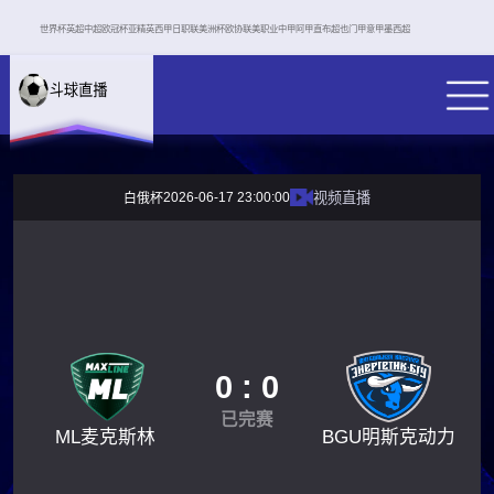
世界杯
英超
中超
欧冠杯
亚精英
西甲
日职联
美洲杯
欧协联
美职业
中甲
阿甲
直布超
也门甲
意甲
墨西超
2026-06-17 23:00:00
视频直播
白俄杯
0 : 0
已完赛
ML麦克斯林
BGU明斯克动力