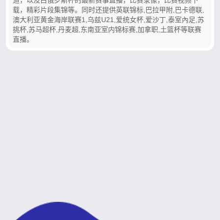
载，精彩片段集锦等。同时还提供英联锦标,巴拉甲附,巴卡德联,
澳大利亚黄金海岸联赛1,乌兹U21,爱统女杯,爱沙丁,泰室內足,苏
挑杯,苏马超杯,丹麦超,东南亚室内锦标赛,加拿职,土篮杯等联赛
直播。