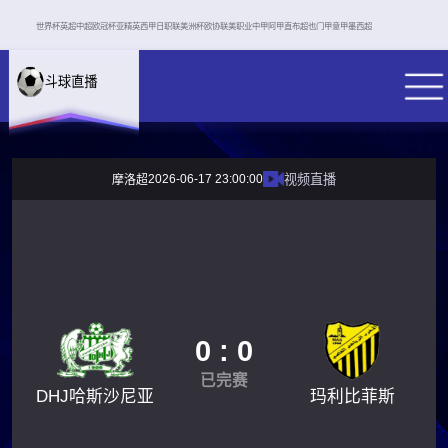
世界杯
英超
中超
欧冠杯
亚精英
西甲
日职联
美洲杯
欧协联
美职业
中甲
阿甲
直布超
也门甲
意甲
墨西超
2026-06-17 23:00:00
视频直播
摩洛超
0 : 0
已完赛
DHJ哈斯沙尼亚
玛利比菲斯