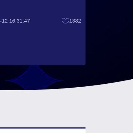
-12 16:31:47
1382