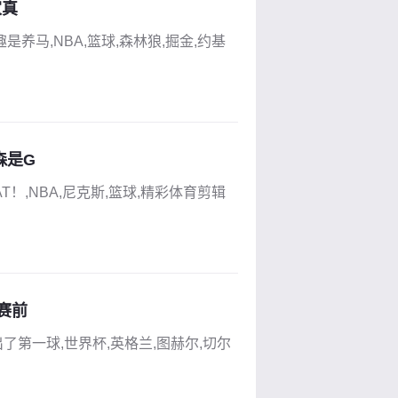
家真
马,NBA,篮球,森林狼,掘金,约基
森是G
,NBA,尼克斯,篮球,精彩体育剪辑
赛前
第一球,世界杯,英格兰,图赫尔,切尔