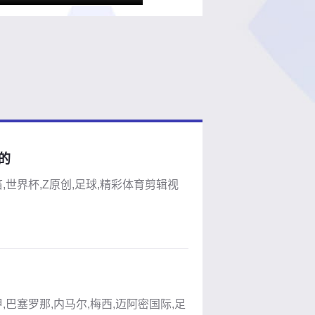
的
世界杯,Z原创,足球,精彩体育剪辑视
,巴塞罗那,内马尔,梅西,迈阿密国际,足