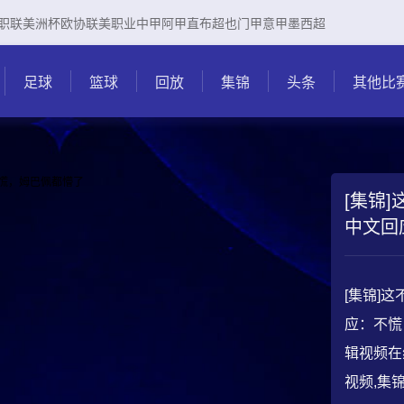
职联
美洲杯
欧协联
美职业
中甲
阿甲
直布超
也门甲
意甲
墨西超
足球
篮球
回放
集锦
头条
其他比
[集锦
中文回
[集锦]
应：不慌
辑视频在
视频,集