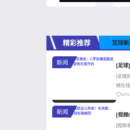
精彩推荐
足球新
新闻
[足
[足球
频在线
1373
新闻
[视
[视频