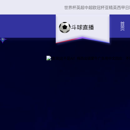
世界杯
英超
中超
欧冠杯
亚精英
西甲
日
首页