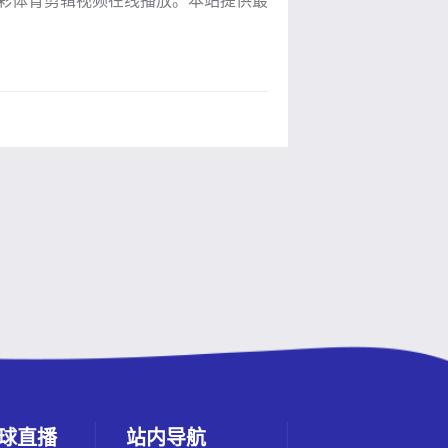
,精彩体育剪辑视频在线播放。本站提供最
球直播
站内导航