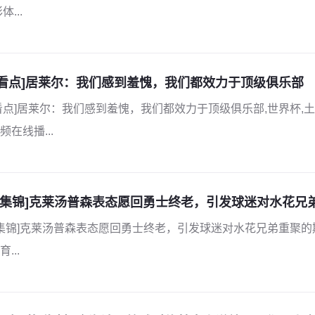
体...
迷看点]居莱尔：我们感到羞愧，我们都效力于顶级俱乐部
看点]居莱尔：我们感到羞愧，我们都效力于顶级俱乐部,世界杯,土
频在线播...
频/集锦]克莱汤普森表态愿回勇士终老，引发球迷对水花兄
/集锦]克莱汤普森表态愿回勇士终老，引发球迷对水花兄弟重聚的期待,
...