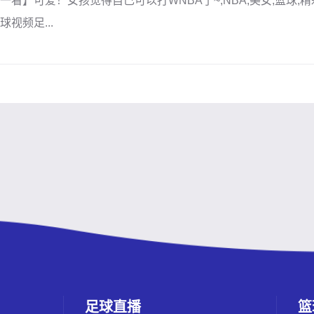
一看】可爱！女孩觉得自己可以打WNBA了~,NBA,美女,篮球
球视频足...
足球直播
篮