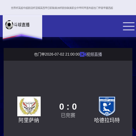
世界杯
英超
中超
欧冠杯
亚精英
西甲
日职联
美洲杯
欧协联
美职业
中甲
阿甲
直布超
也门甲
意甲
墨西超
2026-07-02 21:00:00
视频直播
也门甲
0 : 0
已完赛
阿里萨纳
哈德拉玛特