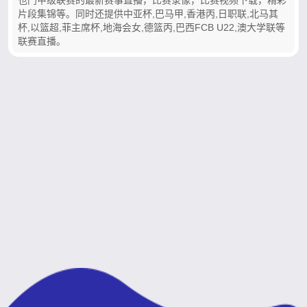
片段集锦等。同时还提供中亚杯,巴马甲,香港丙,日职联,北马其
杯,以篮超,菲主席杯,地海会女,德篮丙,巴西FCB U22,澳大学联等
联赛直播。