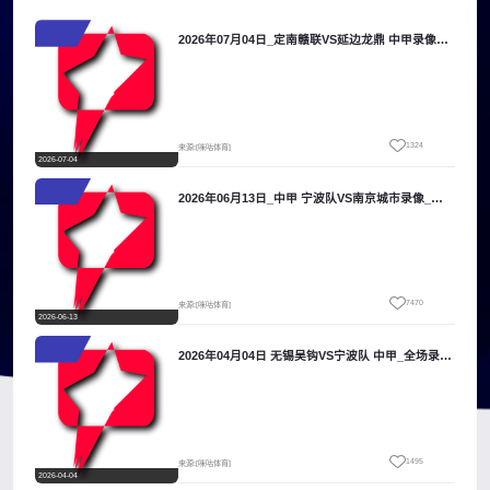
2026年07月04日_定南赣联VS延边龙鼎 中甲录像_全场录像【视频集锦】
1324
来源:[咪咕体育]
2026-07-04
2026年06月13日_中甲 宁波队VS南京城市录像_全场录像【高清回放】
7470
来源:[咪咕体育]
2026-06-13
2026年04月04日 无锡吴钩VS宁波队 中甲_全场录像【全场回放】
1495
来源:[咪咕体育]
2026-04-04