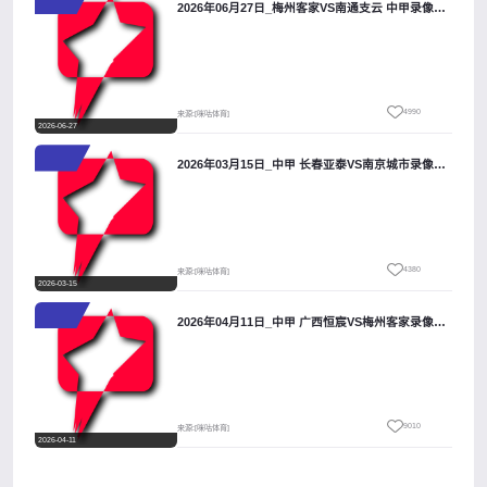
2026年06月27日_梅州客家VS南通支云 中甲录像_全场录像【视频集锦】
4990
来源:[咪咕体育]
2026-06-27
2026年03月15日_中甲 长春亚泰VS南京城市录像_全场录像【全场回放】
4380
来源:[咪咕体育]
2026-03-15
2026年04月11日_中甲 广西恒宸VS梅州客家录像_高清录像【全场回放】
9010
来源:[咪咕体育]
2026-04-11