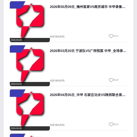
2026年05月09日_梅州客家VS南京城市 中甲录像_高清录像【全场回放】
2013
来源:[咪咕体育]
2026-05-09
2026年03月20日 宁波队VS广西恒宸 中甲_全场录像【全场回放】
5028
来源:[咪咕体育]
2026-03-20
2026年04月05日_中甲 石家庄功夫VS陕西联合录像_全场录像【全场回放】
6516
来源:[咪咕体育]
2026-04-05