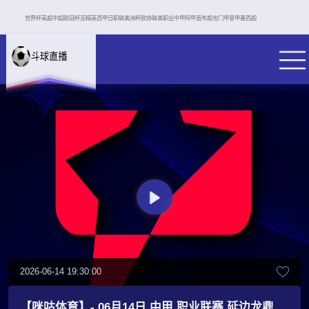
世界杯
英超
中超
欧冠杯
亚精英
西甲
日职联
美洲杯
欧协联
美职业
中甲
阿甲
直布超
也门甲
意甲
墨西超
2026-06-14 19:30:00
【咪咕体育】- 06月14日 中甲 职业联赛 延边龙鼎