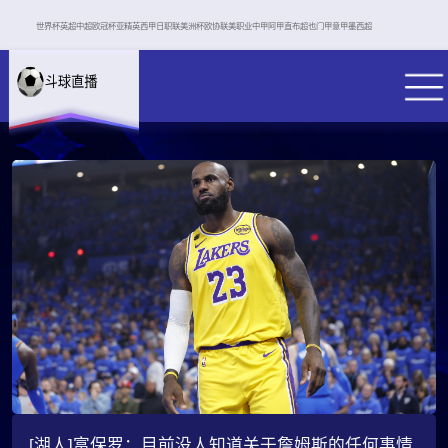
世界杯
英超
中超
欧冠杯
亚精英
西甲
日职联
美洲杯
欧协联
美职业
中甲
阿甲
直布超
也门甲
意甲
墨西超
[湖人]富保罗：目前没人知道关于詹姆斯的任何事情