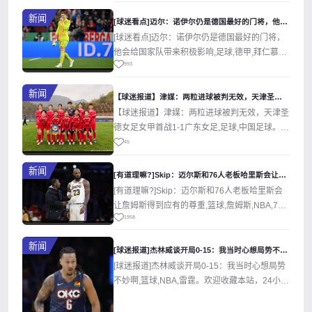
新闻
[球迷看点]迈尔：诺伊尔仍是德国最好的门将，他会给国家队带来
[球迷看点]迈尔：诺伊尔仍是德国最好的门将，
他会给国家队带来积极影响,足球,德甲,拜仁慕尼
993
黑,德国。欢迎收藏本站，24小...
新闻
【球迷报道】津媒：两粒进球被判无效，天津圣德女足女甲首战1-
【球迷报道】津媒：两粒进球被判无效，天津圣
德女足女甲首战1-1广东女足,足球,中国足球。欢
迎收藏本站，24小时为你更新最...
45
新闻
[有道理嘛?]Skip：迈尔斯和76人老板哈里斯会让詹姆斯得
[有道理嘛?]Skip：迈尔斯和76人老板哈里斯会
让詹姆斯得到应有的尊重,篮球,詹姆斯,NBA,76
1958
人,skip。欢迎收...
新闻
[球迷报道]杰林威谈开局0-15：我当时心想局势不妙啊
[球迷报道]杰林威谈开局0-15：我当时心想局势
不妙啊,篮球,NBA,雷霆。欢迎收藏本站，24小时
为你更新最新的足球，篮...