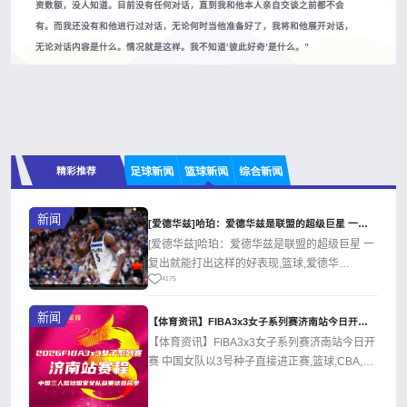
资数额，没人知道。目前没有任何对话，直到我和他本人亲自交谈之前都不会
有。而我还没有和他进行过对话，无论何时当他准备好了，我将和他展开对话，
无论对话内容是什么。情况就是这样。我不知道‘彼此好奇’是什么。”
精彩推荐
足球新闻
篮球新闻
综合新闻
新闻
[爱德华兹]哈珀：爱德华兹是联盟的超级巨星 一复出就能打出这
[爱德华兹]哈珀：爱德华兹是联盟的超级巨星 一
复出就能打出这样的好表现,篮球,爱德华
4175
兹,NBA,森林狼,马刺。欢迎收藏本...
新闻
【体育资讯】FIBA3x3女子系列赛济南站今日开赛 中国女队
【体育资讯】FIBA3x3女子系列赛济南站今日开
赛 中国女队以3号种子直接进正赛,篮球,CBA,中
国篮球,三人篮球,中国...