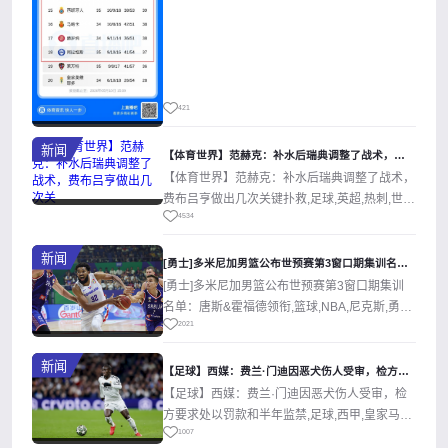
421
新闻
【体育世界】范赫克：补水后瑞典调整了战术，费布吕亨做出几次关
【体育世界】范赫克：补水后瑞典调整了战术，
费布吕亨做出几次关键扑救,足球,英超,热刺,世界
4534
杯。欢迎收藏本站，24小时为你...
新闻
[勇士]多米尼加男篮公布世预赛第3窗口期集训名单：唐斯&霍福
[勇士]多米尼加男篮公布世预赛第3窗口期集训
名单：唐斯&霍福德领衔,篮球,NBA,尼克斯,勇
2021
士。欢迎收藏本站，24小时为...
新闻
【足球】西媒：费兰·门迪因恶犬伤人受审，检方要求处以罚款和半
【足球】西媒：费兰·门迪因恶犬伤人受审，检
方要求处以罚款和半年监禁,足球,西甲,皇家马德
1007
里。欢迎收藏本站，24小时为你更...