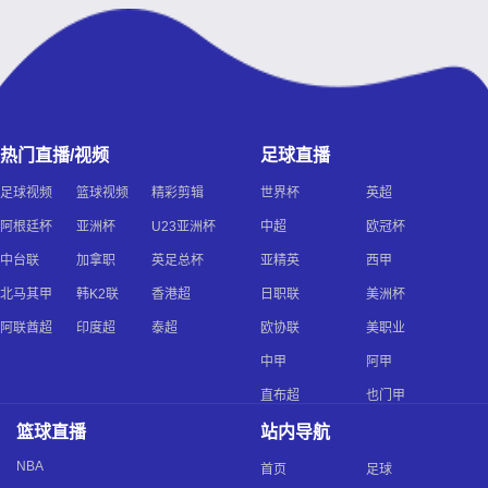
热门直播/视频
足球直播
足球视频
篮球视频
精彩剪辑
世界杯
英超
阿根廷杯
亚洲杯
U23亚洲杯
中超
欧冠杯
中台联
加拿职
英足总杯
亚精英
西甲
北马其甲
韩K2联
香港超
日职联
美洲杯
阿联酋超
印度超
泰超
欧协联
美职业
中甲
阿甲
直布超
也门甲
篮球直播
站内导航
NBA
首页
足球